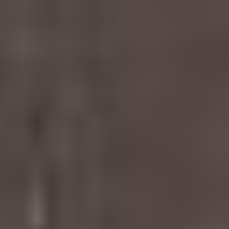
WYSZUKAJ
CZASOPISMO
WYDAWCA
DLA AUTORÓW
ARCHIWUM
CFP