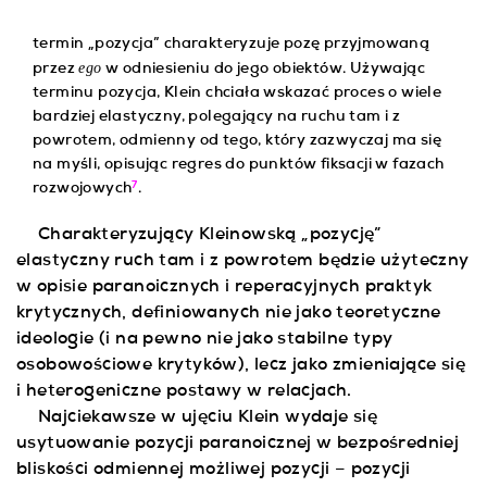
termin „pozycja” charakteryzuje pozę przyjmowaną
ego
przez
w odniesieniu do jego obiektów. Używając
terminu pozycja, Klein chciała wskazać proces o wiele
bardziej elastyczny, polegający na ruchu tam i z
powrotem, odmienny od tego, który zazwyczaj ma się
na myśli, opisując regres do punktów fiksacji w fazach
7
rozwojowych
.
Charakteryzujący Kleinowską „pozycję”
elastyczny ruch tam i z powrotem będzie użyteczny
w opisie paranoicznych i reperacyjnych praktyk
krytycznych, definiowanych nie jako teoretyczne
ideologie (i na pewno nie jako stabilne typy
osobowościowe krytyków), lecz jako zmieniające się
i heterogeniczne postawy w relacjach.
Najciekawsze w ujęciu Klein wydaje się
usytuowanie pozycji paranoicznej w bezpośredniej
bliskości odmiennej możliwej pozycji – pozycji