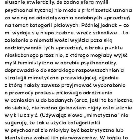
słusznie stwierdziły, że żadna sfera myśli
a priori
psychoanalitycznej nie może
zostać uznana
za wolną od oddziaływania podobnych uprzedzeń
na temat kategorii płciowych. Później jednak – co
mi wydaje się niepotrzebne, wręcz szkodliwe – to
założenie o niemożliwości wyjścia poza siłę
oddziaływania tych uprzedzeń, o braku punktu
nieskażonego przez nie, z którego mogłaby wyjść
myśl feministyczna w obrębie psychoanalizy,
doprowadziło do szerokiego rozpowszechnienia
strategii mimetyczno-przewidującej, zgodnie
z którą należy zawsze przyjmować wyobrażenie
o przemocy procesu płciowego odróżnienia
w odniesieniu do badanych (oraz, jeśli to konieczne,
do siebie), nie można go bowiem nigdy ostatecznie
wykluczy
ć. (Używając słowa „mimetyczna” nie
sugeruję, że takie użycia kategorii płci
w psychoanalizie miałyby być bezkrytyczne lub
identyczne wobec ich pierwowzorów. W końcu to