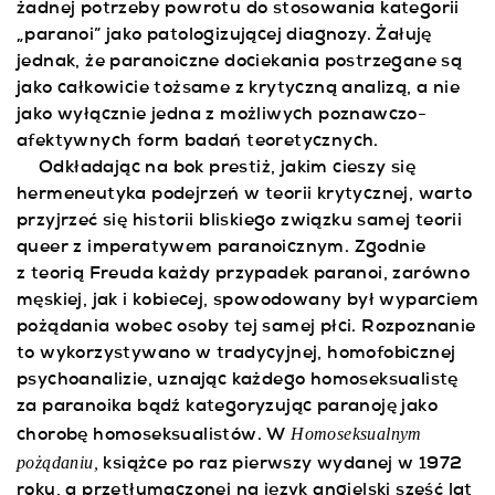
żadnej potrzeby powrotu do stosowania kategorii
„paranoi” jako patologizującej diagnozy. Żałuję
jednak, że paranoiczne dociekania postrzegane są
jako całkowicie tożsame z krytyczną analizą, a nie
jako wyłącznie jedna z możliwych poznawczo-
afektywnych form badań teoretycznych.
Odkładając na bok prestiż, jakim cieszy się
hermeneutyka podejrzeń w teorii krytycznej, warto
przyjrzeć się historii bliskiego związku samej teorii
queer z imperatywem paranoicznym. Zgodnie
z teorią Freuda każdy przypadek paranoi, zarówno
męskiej, jak i kobiecej, spowodowany był wyparciem
pożądania wobec osoby tej samej płci. Rozpoznanie
to wykorzystywano w tradycyjnej, homofobicznej
psychoanalizie, uznając każdego homoseksualistę
za paranoika bądź kategoryzując paranoję jako
Homoseksualnym
chorobę homoseksualistów. W
pożądaniu,
książce po raz pierwszy wydanej w 1972
roku, a przetłumaczonej na język angielski sześć lat