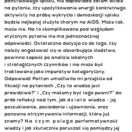
państwowego spisku, nie odpowiada zatem wcale
na pytanie, czy spożytkowanie energii konkretnego
aktywisty na próbę wykrycia i demaskacji spisku
będzie najlepiej służyło chorym na AIDS. Może tak,
może nie. Na to skomplikowane pod względem
etycznym pytanie nie ma jednoznacznej
odpowiedzi. Ostateczna decyzja co do tego, czy
należy angażować się w absorbujące śledztwo,
powinna zapaść po analizie lokalnych
i strategicznych czynników i nie może być
traktowana jako imperatyw kategoryczny.
Odpowiedź Patton umożliwiła mi przejście od
fiksacji na pytaniach „Czy ta wiedza jest
prawdziwa?” i „Czy możemy być tego pewni?” do
prób refleksji nad tym, jak
działa
wiedza – jej
poszukiwanie, posiadanie i ujawnianie, oraz
ponowne otrzymywanie informacji, które już
znamy?
Na czym polega
performatywność
wiedzy i jak skutecznie poruszać się pomiędzy jej