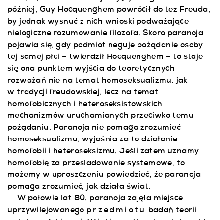
później, Guy Hocquenghem powrócił do tez Freuda,
by jednak wysnuć z nich wnioski podważające
nielogiczne rozumowanie filozofa. Skoro paranoja
pojawia się, gdy podmiot neguje pożądanie osoby
tej samej płci – twierdził Hocquenghem – to staje
się ona punktem wyjścia do teoretycznych
rozważań nie na temat homoseksualizmu, jak
w tradycji freudowskiej, lecz na temat
homofobicznych i heteroseksistowskich
mechanizmów uruchamianych przeciwko temu
pożądaniu. Paranoja nie pomaga zrozumieć
homoseksualizmu, wyjaśnia za to działanie
homofobii i heteroseksizmu. Jeśli zatem uznamy
homofobię za prześladowanie systemowe, to
możemy w uproszczeniu powiedzieć, że paranoja
pomaga zrozumieć, jak działa świat.
W połowie lat 80. paranoja zajęła miejsce
uprzywilejowanego
przedmiotu
badań teorii