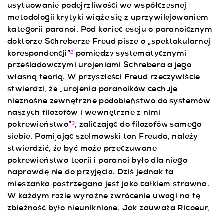
usytuowanie podejrzliwości we współczesnej
metodologii krytyki wiąże się z uprzywilejowaniem
kategorii paranoi. Pod koniec eseju o paranoicznym
doktorze Schreberze Freud pisze o „spektakularnej
korespondencji”
pomiędzy systematycznymi
2
prześladowczymi urojeniami Schrebera a jego
własną teorią. W przyszłości Freud rzeczywiście
stwierdzi, że „urojenia paranoików cechuje
nieznośne zewnętrzne podobieństwo do systemów
naszych filozofów i wewnętrzne z nimi
pokrewieństwo”
, zaliczając do filozofów samego
3
siebie. Pomijając szelmowski ton Freuda, należy
stwierdzić, że być może przeczuwane
pokrewieństwo teorii i paranoi było dla niego
naprawdę nie do przyjęcia. Dziś jednak ta
mieszanka postrzegana jest jako całkiem strawna.
W każdym razie wyraźne zwrócenie uwagi na tę
zbieżność było nieuniknione. Jak zauważa Ricoeur,