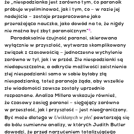
że „niespodzianka jest zarówno tym, co paranoik
próbuje wyeliminować, jak i tym, co – w razie jej
nadejścia – zostaje przepracowane jako
przerażająca nauczka, jako dowód na to, że nigdy
nie można być zbyt paranoicznym”
.
9
Paradoksalnie czujność paranoi, skierowana
wyłącznie w przyszłość, wytwarza skomplikowany
związek z czasowością – jednoczesne wychylenie
zarówno w tył, jak i w przód. Złe niespodzianki są
niedopuszczalne, a odkrycie możliwości zaistnienia
złej niespodzianki samo w sobie byłoby złą
niespodzianką, toteż paranoja żąda, aby wszelkie
złe wiadomości zawsze zostały uprzednio
rozpoznane. Analiza Millera wskazuje również,
że czasowy zasięg paranoi – sięgający zarówno
w przeszłość, jak i przyszłość – jest nieograniczony.
Uwikłanych w płeć
Być może dlatego w
powtarzają się
do bólu sumienne analizy, w których Judith Butler
dowodzi, że przed narzuceniem totalizującego