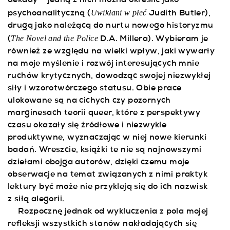
dekady – jedną z nich można określić jako
Uwikłani w płeć
psychoanalityczną (
Judith Butler),
drugą jako należącą do nurtu nowego historyzmu
The Novel and the Police
(
D.A. Millera). Wybieram je
również ze względu na wielki wpływ, jaki wywarły
na moje myślenie i rozwój interesujących mnie
ruchów krytycznych, dowodząc swojej niezwykłej
siły i wzorotwórczego statusu. Obie prace
ulokowane są na cichych czy pozornych
marginesach teorii queer, które z perspektywy
czasu okazały się źródłowe i niezwykle
produktywne, wyznaczając w niej nowe kierunki
badań. Wreszcie, książki te nie są najnowszymi
dziełami obojga autorów, dzięki czemu moje
obserwacje na temat związanych z nimi praktyk
lektury być może nie przykleją się do ich nazwisk
z siłą alegorii.
Rozpocznę jednak od wykluczenia z pola mojej
refleksji wszystkich stanów nakładających się