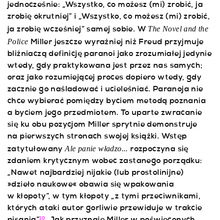
jednocześnie: „Wszystko, co możesz (mi) zrobić, ja
zrobię okrutniej” i „Wszystko, co możesz (mi) zrobić,
The Novel and the
ja zrobię wcześniej” samej sobie. W
Police
Miller jeszcze wyraźniej niż Freud przyjmuje
bliźniaczą definicję paranoi jako zrozumiałej jedynie
wtedy, gdy praktykowana jest przez nas samych;
oraz jako rozumiejącej proces dopiero wtedy, gdy
zacznie go naśladować i ucieleśniać. Paranoja nie
chce wybierać pomiędzy byciem metodą poznania
a byciem jego przedmiotem. To uparte zwracanie
się ku obu pozycjom Miller sprytnie demonstruje
na pierwszych stronach swojej książki. Wstęp
Ale panie władzo...
zatytułowany
rozpoczyna się
zdaniem krytycznym wobec zastanego porządku:
„Nawet najbardziej nijakie (lub prostolinijne)
»dzieło naukowe« obawia się wpakowania
w kłopoty”, w tym kłopoty „z tymi przeciwnikami,
których ataki autor gorliwie przewiduje w trakcie
10