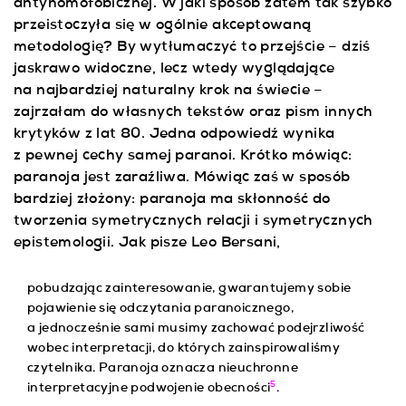
antyhomofobicznej. W jaki sposób zatem tak szybko
przeistoczyła się w ogólnie akceptowaną
metodologię? By wytłumaczyć to przejście – dziś
jaskrawo widoczne, lecz wtedy wyglądające
na najbardziej naturalny krok na świecie –
zajrzałam do własnych tekstów oraz pism innych
krytyków z lat 80. Jedna odpowiedź wynika
z pewnej cechy samej paranoi. Krótko mówiąc:
paranoja jest zaraźliwa. Mówiąc zaś w sposób
bardziej złożony: paranoja ma skłonność do
tworzenia symetrycznych relacji i symetrycznych
epistemologii. Jak pisze Leo Bersani,
pobudzając zainteresowanie, gwarantujemy sobie
pojawienie się odczytania paranoicznego,
a jednocześnie sami musimy zachować podejrzliwość
wobec interpretacji, do których zainspirowaliśmy
czytelnika. Paranoja oznacza nieuchronne
5
interpretacyjne podwojenie obecności
.