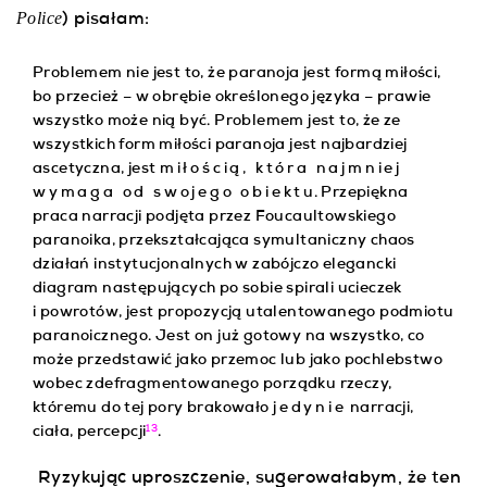
Police
) pisałam:
Problemem nie jest to, że paranoja jest formą miłości,
bo przecież – w obrębie określonego języka – prawie
wszystko może nią być. Problemem jest to, że ze
wszystkich form miłości paranoja jest najbardziej
ascetyczna, jest
miłością, która najmniej
wymaga od swojego obiekt
u. Przepiękna
praca narracji podjęta przez Foucaultowskiego
paranoika, przekształcająca symultaniczny chaos
działań instytucjonalnych w zabójczo elegancki
diagram następujących po sobie spirali ucieczek
i powrotów, jest propozycją utalentowanego podmiotu
paranoicznego. Jest on już gotowy na wszystko, co
może przedstawić jako przemoc lub jako pochlebstwo
wobec zdefragmentowanego porządku rzeczy,
któremu do tej pory brakowało
jedynie
narracji,
13
ciała, percepcji
.
Ryzykując uproszczenie, sugerowałabym, że ten