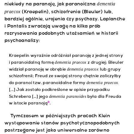
dementia
niekiedy na paranoję, jak paranoiczna
praecox
(Kraepelin), schizofrenia (Bleuler) lub,
bardziej ogólnie, urojenia czy psychozy. Laplanche
i Pontalis zwracają uwagę na kilka prób
rozrysowania podobnych utożsamień w historii
psychoanalizy:
Kraepelin wyraźnie odróżniał paranoję z jednej strony
dementia praecox
i paranoidalną formę
z drugiej; Bleuler
dementia praecox
widział paranoję w obrębie
lub grupy
schizofrenii; Freud ze swojej strony chętnie zaliczyłby
dementia praecox.
do paranoi tzw. paranoidalne formy
[...]
Jak zostało podkreślone w opisie przypadku
dementia paranoides
Schrebera
[…] jego
była dla Freuda
8
w istocie paranoją
.
Tymczasem w późniejszych pracach Klein
występowanie stanów psychotycznopodobnych
postrzegane jest jako uniwersalne zarówno