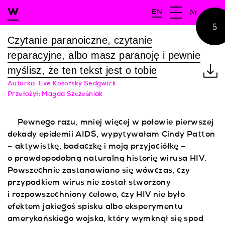
Nr
EN
5
Czytanie paranoiczne, czytanie
WYSZUKAJ
reparacyjne, albo masz paranoję i pewnie
CZASOPISMO
myślisz, że ten tekst jest o tobie
Autorka:
Eve Kosofsky Sedgwick
WYDAWCA
Przełożył: Magda Szcześniak
DLA AUTORÓW
Pewnego razu, mniej więcej w połowie pierwszej
dekady epidemii AIDS, wypytywałam Cindy Patton
ARCHIWUM
– aktywistkę, badaczkę i moją przyjaciółkę –
o prawdopodobną naturalną historię wirusa HIV.
CFP
Powszechnie zastanawiano się wówczas, czy
przypadkiem wirus nie został stworzony
i rozpowszechniony celowo, czy HIV nie było
efektem jakiegoś spisku albo eksperymentu
amerykańskiego wojska, który wymknął się spod