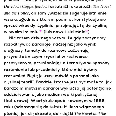
pisania”
. Jak przyznaje Miller w poświęconych
Davidowi Copperfieldowi
The Novel
ostatnich akapitach
and the Police,
on sam „wszędzie sugeruje istnienie
wzoru, zgodnie z którym podmiot konstytuuje się
»przeciwko« dyscyplinie, przejmując tę dyscyplinę
w swoim imieniu”
(lub nawet cieleśnie
).
11
12
Nic zatem dziwnego w tym, że gdy zaczynamy
rozpatrywać paranoję inaczej niż jako wynik
diagnozy, tematy do rozmowy zaczynają
przyrastać niczym kryształ w roztworze
przesyconym, przesłaniając alternatywne sposoby
rozumienia lub
przedmioty, które mielibyśmy
zrozumieć. Będę jeszcze mówić o paranoi jako
o „silnej teorii”. Bardziej istotne jest być może to, jak
bardzo mimetyzm paranoi wyklucza jej potencjalne
oddziaływanie jako medium walki politycznej
i kulturowej. W artykule opublikowanym w 1986
roku (odnosząc się do tekstu Millera włączonego
The Novel and the
później, jak się okazało, do książki