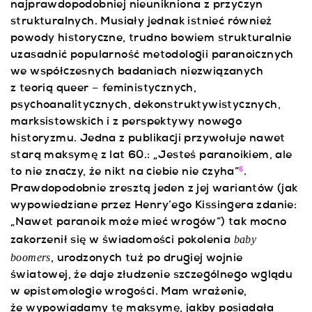
najprawdopodobniej nieunikniona z przyczyn
strukturalnych. Musiały jednak istnieć również
powody historyczne, trudno bowiem strukturalnie
uzasadnić popularność metodologii paranoicznych
we współczesnych badaniach niezwiązanych
z teorią queer – feministycznych,
psychoanalitycznych, dekonstruktywistycznych,
marksistowskich i z perspektywy nowego
historyzmu. Jedna z publikacji przywołuje nawet
starą maksymę z lat 60.: „Jesteś paranoikiem, ale
to nie znaczy, że nikt na ciebie nie czyha”
.
6
Prawdopodobnie zresztą jeden z jej wariantów (jak
wypowiedziane przez Henry’ego Kissingera zdanie:
„Nawet paranoik może mieć wrogów”) tak mocno
baby
zakorzenił się w świadomości pokolenia
boomers
, urodzonych tuż po drugiej wojnie
światowej, że daje złudzenie szczególnego wglądu
w epistemologie wrogości. Mam wrażenie,
że wypowiadamy tę maksymę, jakby posiadała