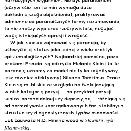
narracyjnych wyjaśnień. Nie być paranoikiem
(oczywiście ten termin wymaga dużo
dokładniejszego objaśnienia), praktykować
odmienne od paranoicznych formy rozumowania,
to nie znaczy wypierać rzeczywistość, negując
wagę istniejących opresji i wrogości.
W jaki sposób zajmować się paranoją, by
uchwycić jej status jako jednej z wielu praktyk
epistemologicznych? Najbardziej pomocne, poza
pracami Freuda, są odkrycia Melanie Klein i (o ile
paranoję uznamy za model nie tylko kognitywny,
lecz również afektywny) Silvana Tomkinsa. Prace
Klein są mi bliskie ze względu na funkcjonującą
w nich kategorię pozycji – na przykład pozycji
schizo-paranoidalnej czy depresyjnej – różniącą się
od normatywnie uporządkowanych faz, stabilnych
struktur czy diagnostycznych typów osobowości.
Słowniku myśli
Jak zauważa R.D. Hinshelwood w
Kleinowskiej
,