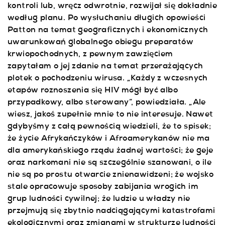
kontroli lub, wręcz odwrotnie, rozwijał się dokładnie
według planu. Po wysłuchaniu długich opowieści
Patton na temat geograficznych i ekonomicznych
uwarunkowań globalnego obiegu preparatów
krwiopochodnych, z pewnym zawzięciem
zapytałam o jej zdanie na temat przerażających
plotek o pochodzeniu wirusa. „Każdy z wczesnych
etapów roznoszenia się HIV mógł być albo
przypadkowy, albo sterowany”, powiedziała. „Ale
wiesz, jakoś zupełnie mnie to nie interesuje. Nawet
gdybyśmy z całą pewnością wiedzieli, że to spisek;
że życie Afrykańczyków i Afroamerykanów nie ma
dla amerykańskiego rządu żadnej wartości; że geje
oraz narkomani nie są szczególnie szanowani, o ile
nie są po prostu otwarcie znienawidzeni; że wojsko
stale opracowuje sposoby zabijania wrogich im
grup ludności cywilnej; że ludzie u władzy nie
przejmują się zbytnio nadciągającymi katastrofami
ekologicznymi oraz zmianami w strukturze ludności