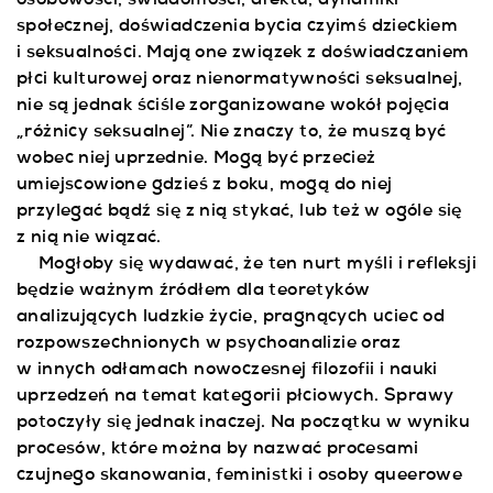
osobowości, świadomości, afektu, dynamiki
społecznej, doświadczenia bycia czyimś dzieckiem
i seksualności. Mają one związek z doświadczaniem
płci kulturowej oraz nienormatywności seksualnej,
nie są jednak ściśle zorganizowane wokół pojęcia
„różnicy seksualnej”. Nie znaczy to, że muszą być
wobec niej uprzednie. Mogą być przecież
umiejscowione gdzieś z boku, mogą do niej
przylegać bądź się z nią stykać, lub też w ogóle się
z nią nie wiązać.
Mogłoby się wydawać, że ten nurt myśli i refleksji
będzie ważnym źródłem dla teoretyków
analizujących ludzkie życie, pragnących uciec od
rozpowszechnionych w psychoanalizie oraz
w innych odłamach nowoczesnej filozofii i nauki
uprzedzeń na temat kategorii płciowych. Sprawy
potoczyły się jednak inaczej. Na początku w wyniku
procesów, które można by nazwać procesami
czujnego skanowania, feministki i osoby queerowe