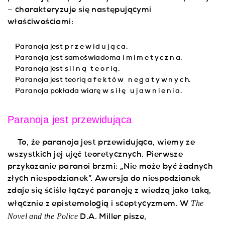
– charakteryzuje się następującymi
właściwościami:
Paranoja jest
przewidując
a.
Paranoja jest samoświadoma i
mimetyczn
a.
Paranoja jest
silną teori
ą.
Paranoja jest teorią
afektów negatywnyc
h.
Paranoja pokłada wiarę w
siłę ujawnieni
a.
Paranoja jest przewidująca
To, że paranoja jest przewidująca, wiemy ze
wszystkich jej ujęć teoretycznych. Pierwsze
przykazanie paranoi brzmi: „Nie może być żadnych
złych niespodzianek”. Awersja do niespodzianek
zdaje się ściśle łączyć paranoję z wiedzą jako taką,
The
włącznie z epistemologią i sceptycyzmem. W
Novel and the Police
D.A. Miller pisze,