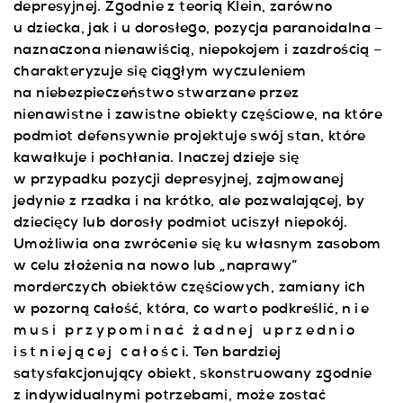
depresyjnej. Zgodnie z teorią Klein, zarówno
u dziecka, jak i u dorosłego, pozycja paranoidalna –
naznaczona nienawiścią, niepokojem i zazdrością –
charakteryzuje się ciągłym wyczuleniem
na niebezpieczeństwo stwarzane przez
nienawistne i zawistne obiekty częściowe, na które
podmiot defensywnie projektuje swój stan, które
kawałkuje i pochłania. Inaczej dzieje się
w przypadku pozycji depresyjnej, zajmowanej
jedynie z rzadka i na krótko, ale pozwalającej, by
dziecięcy lub dorosły podmiot uciszył niepokój.
Umożliwia ona zwrócenie się ku własnym zasobom
w celu złożenia na nowo lub „naprawy”
morderczych obiektów częściowych, zamiany ich
w pozorną całość, która, co warto podkreślić,
nie
musi przypominać żadnej uprzednio
istniejącej całośc
i. Ten bardziej
satysfakcjonujący obiekt, skonstruowany zgodnie
z indywidualnymi potrzebami, może zostać