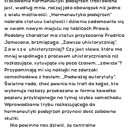
stosowanie hermeneutyki podejrzeń traktowane
jest, według mnie, raczej jako obowiązek niż jedna
z wielu możliwości. „Hermeneutyka podejrzeń”
nabrała statusu świętości i dziwnie zadomowiła się
w swoim nowym miejscu na tablicach Prawa.
Podobny charakter ma status przykazania Fredrica
Jamesona, brzmiącego: „Zawsze uhistoryczniaj”.
Zawsze
uhistoryczniaj? Czy jest słowo, które ma
mniej wspólnego z procesem uhistoryczniania niż
rozkazujące, sytuujące się poza czasem, „zawsze”?
Przypominają mi się naklejki na zderzaki
samochodowe z hasłem: „Podważaj autorytety”.
Świetna rada, choć pewnie nie trafi do kogoś, kto
wykonuje rozkazy przekazane w formie kawałka
papieru przyklejonego na tylnej szybie samochodu.
Wprowadzanie trybu rozkazującego do
hermeneutyki podejrzeń przynosi dość zabawne
skutki.
Nie powinno nas dziwić, że centralne