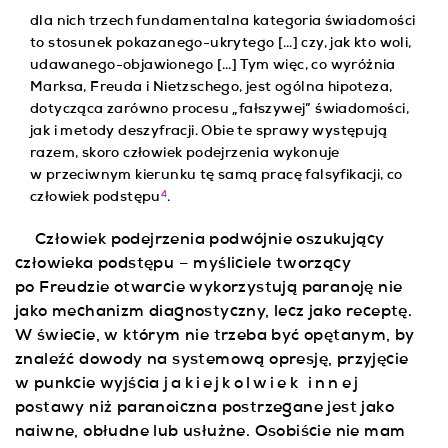
dla nich trzech fundamentalna kategoria świadomości
to stosunek pokazanego-ukrytego […] czy, jak kto woli,
udawanego-objawionego […] Tym więc, co wyróżnia
Marksa, Freuda i Nietzschego, jest ogólna hipoteza,
dotycząca zarówno procesu „fałszywej” świadomości,
jak i metody deszyfracji. Obie te sprawy występują
razem, skoro człowiek podejrzenia wykonuje
w przeciwnym kierunku tę samą pracę falsyfikacji, co
4
człowiek podstępu
.
Człowiek podejrzenia podwójnie oszukujący
człowieka podstępu – myśliciele tworzący
po Freudzie otwarcie wykorzystują paranoję nie
jako mechanizm diagnostyczny, lecz jako receptę.
W świecie, w którym nie trzeba być opętanym, by
znaleźć dowody na systemową opresję, przyjęcie
w punkcie wyjścia
jakiejkolwiek innej
postawy niż paranoiczna postrzegane jest jako
naiwne, obłudne lub usłużne. Osobiście nie mam