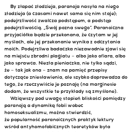
By złapać złodzieja, paranoja nasyła na niego
złodzieja (a czasami nawet sama się nim staje);
podejrzliwość zwalcza podstępem, a podstęp
podejrzliwością. „Swój pozna swego”. Paranoiczna
przyjaciółka będzie przekonana, że czytam w jej
myślach, ale jej przekonanie wynika z odczytania
moich. Podejrzliwa badaczka niezawodnie zjawi się
na miejscu zbrodni plagiatu – albo jako ofiara, albo
jako sprawca. Niezła pieniaczka, nie tylko sądzi,
że – tak jak ona – znam na pamięć przepisy
dotyczące zniesławienia, ale szybko doprowadza do
tego, że rzeczywiście je poznaję (na marginesie
dodam, że wszystkie te przykłady są zmyślone).
Wziąwszy pod uwagę stopień bliskości pomiędzy
paranoją a dynamiką fobii wobec
homoseksualizmu, można stwierdzić,
że popularność paranoicznych praktyk lektury
wśród antyhomofobicznych teoretyków była