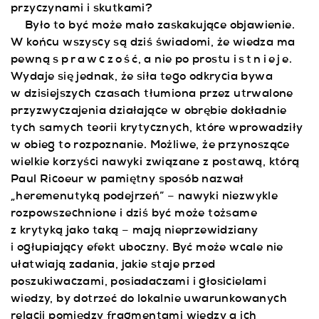
przyczynami i skutkami?
Było to być może mało zaskakujące objawienie.
W końcu wszyscy są dziś świadomi, że wiedza ma
pewną
sprawczoś
ć, a nie po prostu
istniej
e.
Wydaje się jednak, że siła tego odkrycia bywa
w dzisiejszych czasach tłumiona przez utrwalone
przyzwyczajenia działające w obrębie dokładnie
tych samych teorii krytycznych, które wprowadziły
w obieg to rozpoznanie. Możliwe, że przynoszące
wielkie korzyści nawyki związane z postawą, którą
Paul Ricoeur w pamiętny sposób nazwał
„heremenutyką podejrzeń” – nawyki niezwykle
rozpowszechnione i dziś być może tożsame
z krytyką jako taką – mają nieprzewidziany
i ogłupiający efekt uboczny. Być może wcale nie
ułatwiają zadania, jakie staje przed
poszukiwaczami, posiadaczami i głosicielami
wiedzy, by dotrzeć do lokalnie uwarunkowanych
relacji pomiędzy fragmentami wiedzy a ich