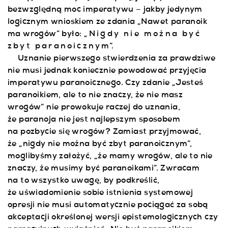
bezwzględną moc imperatywu – jakby jedynym
logicznym wnioskiem ze zdania „Nawet paranoik
ma wrogów” było:
„Nigdy nie można być
zbyt paranoiczny
m”.
Uznanie pierwszego stwierdzenia za prawdziwe
nie musi jednak koniecznie powodować przyjęcia
imperatywu paranoicznego. Czy zdanie „Jesteś
paranoikiem, ale to nie znaczy, że nie masz
wrogów” nie prowokuje raczej do uznania,
że paranoja nie jest najlepszym sposobem
na pozbycie się wrogów? Zamiast przyjmować,
że „nigdy nie można być zbyt paranoicznym”,
moglibyśmy założyć, „że mamy wrogów, ale to nie
znaczy, że musimy być paranoikami”. Zwracam
na to wszystko uwagę, by podkreślić,
że uświadomienie sobie istnienia systemowej
opresji nie musi automatycznie pociągać za sobą
akceptacji określonej wersji epistemologicznych czy