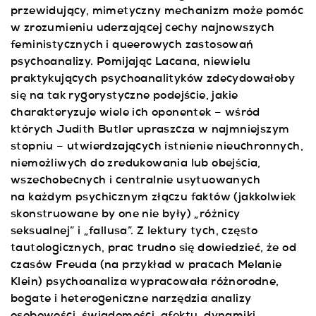
przewidujący, mimetyczny mechanizm może pomóc
w zrozumieniu uderzającej cechy najnowszych
feministycznych i queerowych zastosowań
psychoanalizy. Pomijając Lacana, niewielu
praktykujących psychoanalityków zdecydowałoby
się na tak rygorystyczne podejście, jakie
charakteryzuje wiele ich oponentek – wśród
których Judith Butler upraszcza w najmniejszym
stopniu – utwierdzających istnienie nieuchronnych,
niemożliwych do zredukowania lub obejścia,
wszechobecnych i centralnie usytuowanych
na każdym psychicznym złączu faktów (jakkolwiek
skonstruowane by one nie były) „różnicy
seksualnej” i „fallusa”. Z lektury tych, często
tautologicznych, prac trudno się dowiedzieć, że od
czasów Freuda (na przykład w pracach Melanie
Klein) psychoanaliza wypracowała różnorodne,
bogate i heterogeniczne narzędzia analizy