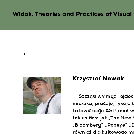
Widok. Theories and Practices of Visual
WYSZUKAJ
CZASOPISMO
WYDAWCA
Krzysztof Nowak
DLA AUTORÓW
Szczęśliwy mąż i ojciec
ARCHIWUM
mieszka, pracuje, rysuje 
katowickiego ASP, miał w
CFP
takich firm jak „The New 
„Bloomberg”, „Popeye”, „D
również dla kultowego 