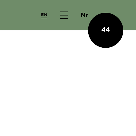
Nr
EN
44