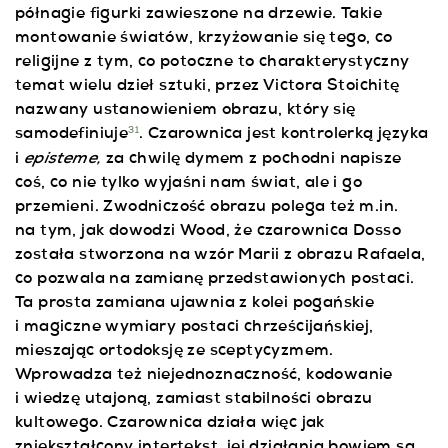
półnagie figurki zawieszone na drzewie. Takie
montowanie światów, krzyżowanie się tego, co
religijne z tym, co potoczne to charakterystyczny
temat wielu dzieł sztuki, przez Victora Stoichitę
nazwany ustanowieniem obrazu, który się
samodefiniuje
. Czarownica jest kontrolerką języka
31
episteme,
i
za chwilę dymem z pochodni napisze
coś, co nie tylko wyjaśni nam świat, ale i go
przemieni. Zwodniczość obrazu polega też m.in.
na tym, jak dowodzi Wood, że czarownica Dosso
została stworzona na wzór Marii z obrazu Rafaela,
co pozwala na zamianę przedstawionych postaci.
Ta prosta zamiana ujawnia z kolei pogańskie
i magiczne wymiary postaci chrześcijańskiej,
mieszając ortodoksję ze sceptycyzmem.
Wprowadza też niejednoznaczność, kodowanie
i wiedzę utajoną, zamiast stabilności obrazu
kultowego. Czarownica działa więc jak
zniekształcony intertekst, jej działania bowiem są