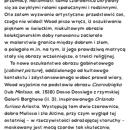
przemocy. Natomiast same czarownice ukrywały
się za zwykłymi rolami społecznymi i rodzinnymi.
Oto zatem wyzwanie artystyczne: przedstawić coś,
czego nie widać! Wood pisze wręcz, iż oszukiwanie
pięknem w świeckim, niekultowym obrazie
kolekcjonerskim doby renesansu zacierało
w malarstwie granice między dobrem i złem,
a polegało m.in. na tym, iż jego prawdziwą matrycą
stały się obrazy wcześniejsze, o treści religijnej.
To nowe oszukaństwo obrazu gabinetowego
cabinet picture
[
], oddzielonego od kultowego
kontekstu i zdystansowanego wobec prawd wiary,
Czarodziejka
Wood wyjaśnia na podstawie obrazu
Melissa,
(lub
ok.
1518) Dosso Dossiego z rzymskiej
Orlando
Galerii Borghese (il. 3), inspirowanego
furioso
Ariosta. Występują tam dwie czarownice,
dobra Melissa i zła Alcina, przy czym wygląd tej
ostatniej – w rzeczywistości odrażającej staruchy –
maskowany jest mocą czarów tak skutecznie,