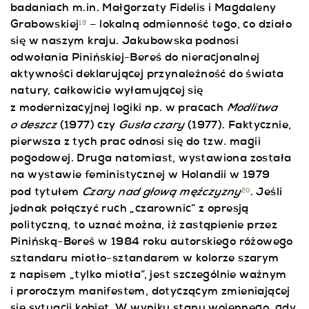
badaniach m.in. Małgorzaty Fidelis i Magdaleny
Grabowskiej
– lokalną odmienność tego, co działo
19
się w naszym kraju. Jakubowska podnosi
odwołania Pinińskiej-Bereś do nieracjonalnej
aktywności deklarującej przynależność do świata
natury, całkowicie wyłamującej się
Modlitwa
z modernizacyjnej logiki np. w pracach
o deszcz
Gusła czary
(1977)
czy
(1977). Faktycznie,
pierwsza z tych prac odnosi się do tzw. magii
pogodowej. Druga natomiast, wystawiona została
na wystawie feministycznej w Holandii w 1979
Czary nad głową mężczyzny
pod tytułem
. Jeśli
20
jednak połączyć ruch „czarownic” z opresją
polityczną, to uznać można, iż zastąpienie przez
Pinińską-Bereś w 1984 roku autorskiego różowego
sztandaru miotło-sztandarem w kolorze szarym
z napisem „tylko miotła”, jest szczególnie ważnym
i proroczym manifestem, dotyczącym zmieniającej