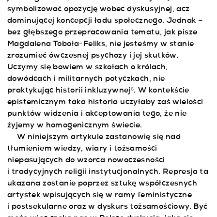
symbolizować opozycję wobec dyskusyjnej, acz
dominującej koncepcji ładu społecznego. Jednak –
bez głębszego przepracowania tematu, jak pisze
Magdalena Toboła-Feliks, nie jesteśmy w stanie
zrozumieć ówczesnej psychozy i jej skutków.
Uczymy się bowiem w szkołach o królach,
dowódcach i militarnych potyczkach, nie
praktykując historii inkluzywnej
. W kontekście
6
epistemicznym taka historia uczyłaby zaś wielości
punktów widzenia i akceptowania tego, że nie
żyjemy w homogenicznym świecie.
W niniejszym artykule zastanowię się nad
tłumieniem wiedzy, wiary i tożsamości
niepasujących do wzorca nowoczesności
i tradycyjnych religii instytucjonalnych. Represja ta
ukazana zostanie poprzez sztukę współczesnych
artystek wpisujących się w ramy feministyczne
i postsekularne oraz w dyskurs tożsamościowy. Być