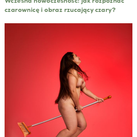
Wczesna nowoczesność: jak rozpoznać
czarownicę i obraz rzucający czary?