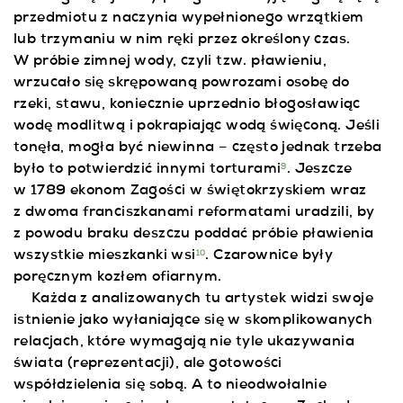
przedmiotu z naczynia wypełnionego wrzątkiem
lub trzymaniu w nim ręki przez określony czas.
W próbie zimnej wody, czyli tzw. pławieniu,
wrzucało się skrępowaną powrozami osobę do
rzeki, stawu, koniecznie uprzednio błogosławiąc
wodę modlitwą i pokrapiając wodą święconą. Jeśli
tonęła, mogła być niewinna – często jednak trzeba
było to potwierdzić innymi torturami
. Jeszcze
9
w 1789 ekonom Zagości w świętokrzyskiem wraz
z dwoma franciszkanami reformatami uradzili, by
z powodu braku deszczu poddać próbie pławienia
wszystkie mieszkanki wsi
. Czarownice były
10
poręcznym kozłem ofiarnym.
Każda z analizowanych tu artystek widzi swoje
istnienie jako wyłaniające się w skomplikowanych
relacjach, które wymagają nie tyle ukazywania
świata (reprezentacji), ale gotowości
współdzielenia się sobą. A to nieodwołalnie