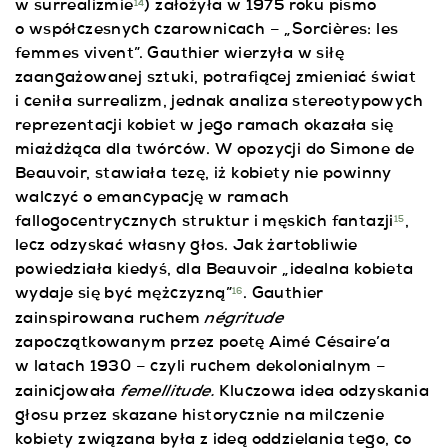
w surrealizmie
) założyła w 1975 roku pismo
14
o współczesnych czarownicach – „Sorcières: les
femmes vivent”. Gauthier wierzyła w siłę
zaangażowanej sztuki, potrafiącej zmieniać świat
i ceniła surrealizm, jednak analiza stereotypowych
reprezentacji kobiet w jego ramach okazała się
miażdżąca dla twórców. W opozycji do Simone de
Beauvoir, stawiała tezę, iż kobiety nie powinny
walczyć o emancypację w ramach
fallogocentrycznych struktur i męskich fantazji
,
15
lecz odzyskać własny głos. Jak żartobliwie
powiedziała kiedyś, dla Beauvoir „idealna kobieta
wydaje się być mężczyzną”
. Gauthier
16
négritude
zainspirowana ruchem
zapoczątkowanym przez poetę Aimé Césaire’a
w latach 1930 – czyli ruchem dekolonialnym –
femellitude.
zainicjowała
Kluczowa idea odzyskania
głosu przez skazane historycznie na milczenie
kobiety związana była z ideą oddzielania tego, co