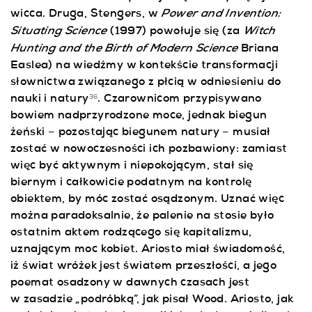
Power and Invention:
wicca. Druga, Stengers, w
Situating Science
Witch
(1997) powołuje się (za
Hunting and the Birth of Modern Science
Briana
Easlea) na wiedźmy w kontekście transformacji
słownictwa związanego z płcią w odniesieniu do
nauki i natury
. Czarownicom przypisywano
36
bowiem nadprzyrodzone moce, jednak biegun
żeński – pozostając biegunem natury – musiał
zostać w nowoczesności ich pozbawiony: zamiast
więc być aktywnym i niepokojącym, stał się
biernym i całkowicie podatnym na kontrolę
obiektem, by móc zostać osądzonym. Uznać więc
można paradoksalnie, że palenie na stosie było
ostatnim aktem rodzącego się kapitalizmu,
uznającym moc kobiet. Ariosto miał świadomość,
iż świat wróżek jest światem przeszłości, a jego
poemat osadzony w dawnych czasach jest
w zasadzie „podróbką”, jak pisał Wood. Ariosto, jak