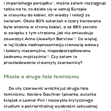
i imperialnego porządku
, można zatem rozciągnąć
11
także na to, co działo się w samej Europie
w stosunku do kobiet, ich wiedzy i relacji ze
światem. Około 80% oskarżeń o czary kierowana
była właśnie w stronę kobiet, a aż 85% zostało
w związku z tym stracone, jak nie omieszkuje
zauważyć Anne Llewellyn Barstow
. Co więcej,
12
w tej liczbie nadreprezentację stanowią wdowy
i kobiety niezamężne, niepodporządkowane
żadnemu mężczyźnie
. Czy zatem to
13
prześladowania stworzyły czarownicę?
Miotła a druga fala feminizmu
Do siły czarownic wróciła już druga fala
feminizmu. Xavière Gauthier (pisarka, autorka
książek o Leonor Fini i niezwykle krytycznego
studium o patriarchalnej wyobraźni seksualnej