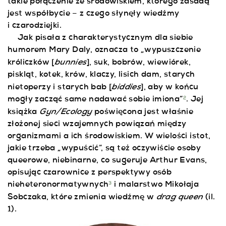
takie połączenie ze środowiskiem, którego zasadą
jest współbycie – z czego słynęły wiedźmy
i czarodziejki.
Jak pisała z charakterystycznym dla siebie
humorem Mary Daly, oznacza to „wypuszczenie
bunnies
króliczków [
], suk, bobrów, wiewiórek,
piskląt, kotek, krów, klaczy, lisich dam, starych
biddies
nietoperzy i starych bab [
], aby w końcu
mogły zacząć same nadawać sobie imiona”
. Jej
2
Gyn/Ecology
książka
poświęcona jest właśnie
złożonej sieci wzajemnych powiązań między
organizmami a ich środowiskiem. W wielości istot,
jakie trzeba „wypuścić”, są też oczywiście osoby
queerowe, niebinarne, co sugeruje Arthur Evans,
opisując czarownice z perspektywy osób
nieheteronormatywnych
i malarstwo Mikołaja
3
drag queen
Sobczaka, które zmienia wiedźmę w
(il.
1).