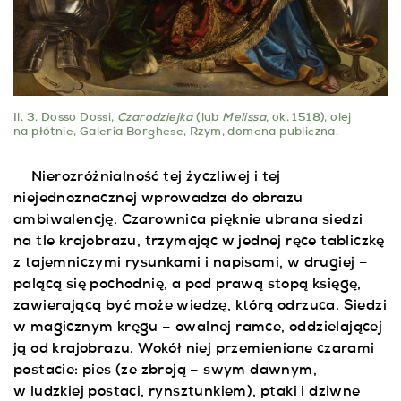
Il. 3. Dosso Dossi,
Czarodziejka
(lub
Melissa,
ok. 1518), olej
na płótnie, Galeria Borghese, Rzym, domena publiczna.
Nierozróżnialność tej życzliwej i tej
niejednoznacznej wprowadza do obrazu
ambiwalencję. Czarownica pięknie ubrana siedzi
na tle krajobrazu, trzymając w jednej ręce tabliczkę
z tajemniczymi rysunkami i napisami, w drugiej –
palącą się pochodnię, a pod prawą stopą księgę,
zawierającą być może wiedzę, którą odrzuca. Siedzi
w magicznym kręgu – owalnej ramce, oddzielającej
ją od krajobrazu. Wokół niej przemienione czarami
postacie: pies (ze zbroją – swym dawnym,
w ludzkiej postaci, rynsztunkiem), ptaki i dziwne