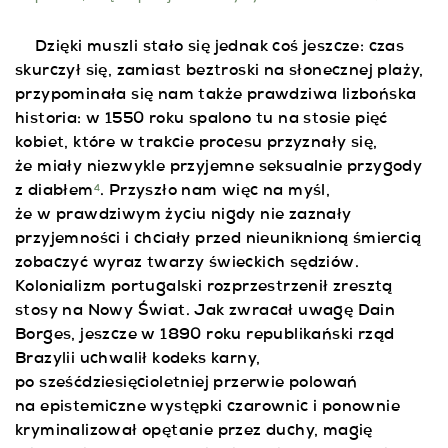
Dzięki muszli stało się jednak coś jeszcze: czas
skurczył się, zamiast beztroski na słonecznej plaży,
przypominała się nam także prawdziwa lizbońska
historia: w 1550 roku spalono tu na stosie pięć
kobiet, które w trakcie procesu przyznały się,
że miały niezwykle przyjemne seksualnie przygody
z diabłem
. Przyszło nam więc na myśl,
4
że w prawdziwym życiu nigdy nie zaznały
przyjemności i chciały przed nieuniknioną śmiercią
zobaczyć wyraz twarzy świeckich sędziów.
Kolonializm portugalski rozprzestrzenił zresztą
stosy na Nowy Świat. Jak zwracał uwagę Dain
Borges, jeszcze w 1890 roku republikański rząd
Brazylii uchwalił kodeks karny,
po sześćdziesięcioletniej przerwie polowań
na epistemiczne występki czarownic i ponownie
kryminalizował opętanie przez duchy, magię