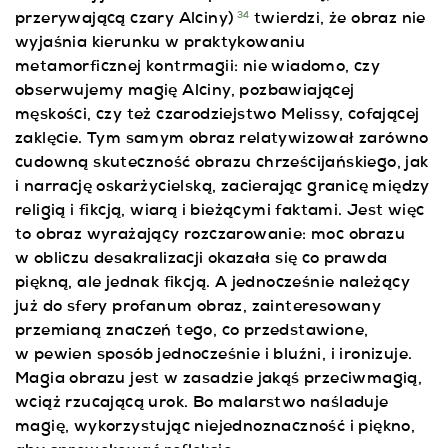
przerywającą czary Alciny)
twierdzi, że obraz nie
34
wyjaśnia kierunku w praktykowaniu
metamorficznej kontrmagii: nie wiadomo, czy
obserwujemy magię Alciny, pozbawiającej
męskości, czy też czarodziejstwo Melissy, cofającej
zaklęcie. Tym samym obraz relatywizował zarówno
cudowną skuteczność obrazu chrześcijańskiego, jak
i narrację oskarżycielską, zacierając granicę między
religią i fikcją, wiarą i bieżącymi faktami. Jest więc
to obraz wyrażający rozczarowanie: moc obrazu
w obliczu desakralizacji okazała się co prawda
piękną, ale jednak fikcją. A jednocześnie należący
już do sfery profanum obraz, zainteresowany
przemianą znaczeń tego, co przedstawione,
w pewien sposób jednocześnie i bluźni, i ironizuje.
Magia obrazu jest w zasadzie jakąś przeciwmagią,
wciąż rzucającą urok. Bo malarstwo naśladuje
magię, wykorzystując niejednoznaczność i piękno,