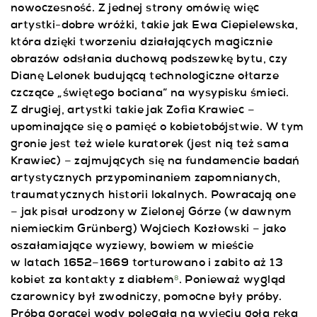
nowoczesność. Z jednej strony omówię więc
artystki-dobre wróżki, takie jak Ewa Ciepielewska,
która dzięki tworzeniu działających magicznie
obrazów odsłania duchową podszewkę bytu, czy
Dianę Lelonek budującą technologiczne ołtarze
czczące „świętego bociana” na wysypisku śmieci.
Z drugiej, artystki takie jak Zofia Krawiec –
upominające się o pamięć o kobietobójstwie. W tym
gronie jest też wiele kuratorek (jest nią też sama
Krawiec) – zajmujących się na fundamencie badań
artystycznych przypominaniem zapomnianych,
traumatycznych historii lokalnych. Powracają one
– jak pisał urodzony w Zielonej Górze (w dawnym
niemieckim Grünberg) Wojciech Kozłowski – jako
oszałamiające wyziewy, bowiem w mieście
w latach 1652–1669 torturowano i zabito aż 13
kobiet za kontakty z diabłem
. Ponieważ wygląd
8
czarownicy był zwodniczy, pomocne były próby.
Próba gorącej wody polegała na wyjęciu gołą ręką