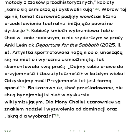
metody z czasów przedhistorycznych,” kobiety
„same się ośmieszają i dyskwalifikują”
. Wbrew tej
23
opinii, temat czarownic podjęły wówczas liczne
przedstawienia teatralne, inicjujące poważne
dyskusje
. Kobiecy śmiech wybrzmiewa także –
24
choć w tonie radosnym, a nie szyderczym w pracy
Departure for the Sabbath
Anki Leśniak
(2025, il.
.
2)
Artystka sportretowała
nagą siebie, unoszącą
się na miotle i wyraźnie uśmiechniętą. Tak
skomentowała swą pracę: „Dajmy sobie prawo do
przyjemności i «bezużyteczności» w każdym wieku!
Odzyskajmy moc! Przyjemność też jest formą
oporu!”
. Bo czarownice, choć prześladowane, nie
25
chcą bynajmniej istnieć w dyskursie
wiktymizującym. Dla Mony Chollet czarownice są
znakiem nadziei i wyzwolenia od dominacji oraz
„iskrą dla wyobraźni”
.
26