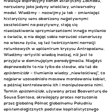
niweluje aspiracyjny kanon estetyczny Zachodu,
narzucany jako jedyny właściwy, uniwersalny
model. Wiedźmy – nazwijmy je tak – zmieniając
historyczny sens obarczony negatywnymi
zaszłościami na pozytywny, stają się
nieoczekiwanie sprzymierzeńcami innego myślenia
o świecie, a nie dając sobie narzucać scenariuszy
na własne życie, są też twórczyniami narracji
ratunkowych w epicentrum kryzysu Antropocenu.
Wiedźmy-artystki wiedzą inaczej, niż jest to
przyjęte w dominującym paradygmacie. Niegdyś
doprowadziło to nie tylko do stosów, ale też do
epistemicide –
tłumienia wiedzy „niewłaściwej”, co
najpierw uzasadniało masowe mordowanie kobiet,
a później kontrolowanie ich i manipulowanie nimi.
epistemicide,
Termin
używany przez Boaventurę de
Sousa Santosa, określający proces narzucania
przez globalną Północ globalnemu Południu
epistemologicznych podstaw kapitalistycznego