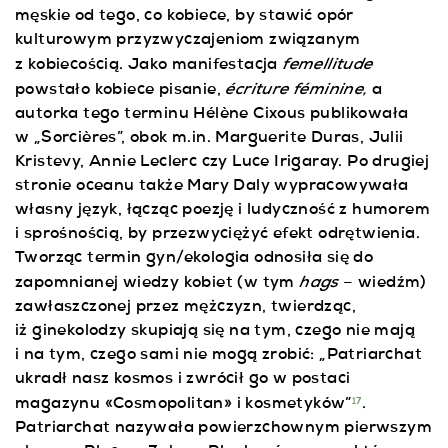
męskie od tego, co kobiece, by stawić opór
kulturowym przyzwyczajeniom związanym
femellitude
z kobiecością. Jako manifestacja
écriture féminine,
powstało kobiece pisanie,
a
autorka tego terminu Hélène Cixous publikowała
w „Sorcières”, obok m.in. Marguerite Duras, Julii
Kristevy, Annie Leclerc czy Luce Irigaray. Po drugiej
stronie oceanu także Mary Daly wypracowywała
własny język, łącząc poezję i ludyczność z humorem
i sprośnością, by przezwyciężyć efekt odrętwienia.
Tworząc termin gyn/ekologia odnosiła się do
hags
zapomnianej wiedzy kobiet (w tym
– wiedźm)
zawłaszczonej przez mężczyzn, twierdząc,
iż ginekolodzy skupiają się na tym, czego nie mają
i na tym, czego sami nie mogą zrobić: „Patriarchat
ukradł nasz kosmos i zwrócił go w postaci
magazynu «Cosmopolitan»
i kosmetyków”
.
17
Patriarchat nazywała powierzchownym pierwszym