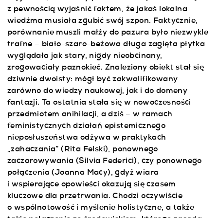
z pewnością wyjaśnić faktem, że jakaś lokalna
wiedźma musiała zgubić swój szpon. Faktycznie,
porównanie muszli małży do pazura było niezwykle
trafne – biało-szaro-beżowa długa zagięta płytka
wyglądała jak stary, nigdy nieobcinany,
zrogowaciały paznokieć. Znaleziony obiekt stał się
dziwnie dwoisty: mógł być zakwalifikowany
zarówno do wiedzy naukowej, jak i do domeny
fantazji. Ta ostatnia stała się w nowoczesności
przedmiotem anihilacji, a dziś – w ramach
feministycznych działań epistemicznego
nieposłuszeństwa odżywa w praktykach
„zahaczania” (Rita Felski), ponownego
zaczarowywania (Silvia Federici), czy ponownego
połączenia (Joanna Macy), gdyż wiara
i wspierające opowieści okazują się czasem
kluczowe dla przetrwania. Chodzi oczywiście
o wspólnotowość i myślenie holistyczne, a także