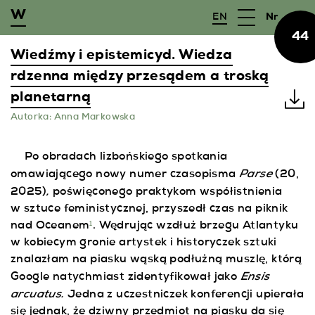
EN
Nr
44
WYSZUKAJ
Wiedźmy i epistemicyd. Wiedza
rdzenna między przesądem a troską
CZASOPISMO
planetarną
Autorka:
Anna Markowska
WYDAWCA
Po obradach lizbońskiego spotkania
DLA AUTORÓW
Parse
omawiającego nowy numer czasopisma
(20,
,
2025)
poświęconego praktykom współistnienia
ARCHIWUM
w sztuce feministycznej, przyszedł czas na piknik
nad Oceanem
. Wędrując wzdłuż brzegu Atlantyku
1
CFP
w kobiecym gronie artystek i historyczek sztuki
znalazłam na piasku wąską podłużną muszlę, którą
Ensis
Google natychmiast zidentyfikował jako
arcuatus.
Jedna z uczestniczek konferencji upierała
się jednak, że dziwny przedmiot na piasku da się