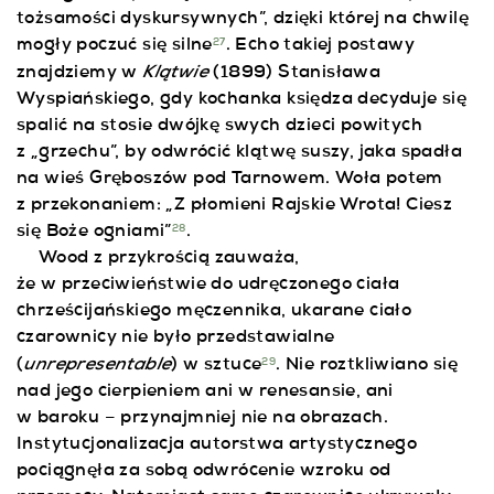
tożsamości dyskursywnych”, dzięki której na chwilę
mogły poczuć się silne
. Echo takiej postawy
27
Klątwie
znajdziemy w
(1899) Stanisława
Wyspiańskiego, gdy kochanka księdza decyduje się
spalić na stosie dwójkę swych dzieci powitych
z „grzechu”, by odwrócić klątwę suszy, jaka spadła
na wieś Gręboszów pod Tarnowem. Woła potem
z przekonaniem: „Z płomieni Rajskie Wrota! Ciesz
się Boże ogniami”
.
28
Wood z przykrością zauważa,
że w przeciwieństwie do udręczonego ciała
chrześcijańskiego męczennika, ukarane ciało
czarownicy nie było przedstawialne
unrepresentable
(
) w sztuce
. Nie roztkliwiano się
29
nad jego cierpieniem ani w renesansie, ani
w baroku – przynajmniej nie na obrazach.
Instytucjonalizacja autorstwa artystycznego
pociągnęła za sobą odwrócenie wzroku od