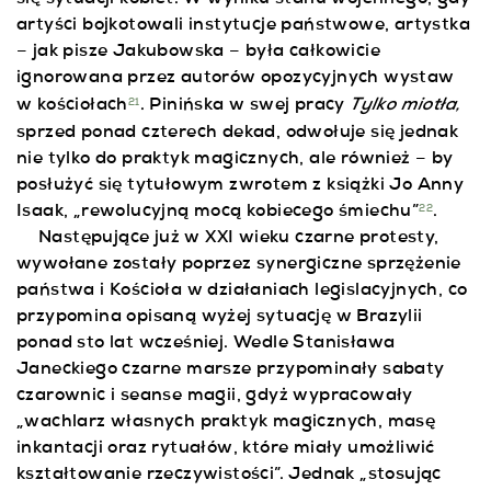
się sytuacji kobiet. W wyniku stanu wojennego, gdy
artyści bojkotowali instytucje państwowe, artystka
– jak pisze Jakubowska – była całkowicie
ignorowana przez autorów opozycyjnych wystaw
Tylko miotła,
w kościołach
. Pinińska w swej pracy
21
sprzed ponad czterech dekad,
odwołuje się jednak
nie tylko do praktyk magicznych, ale również – by
posłużyć się tytułowym zwrotem z książki Jo Anny
Isaak, „rewolucyjną mocą kobiecego śmiechu”
.
22
Następujące już w XXI wieku czarne protesty,
wywołane zostały poprzez synergiczne sprzężenie
państwa i Kościoła w działaniach legislacyjnych, co
przypomina opisaną wyżej sytuację w Brazylii
ponad sto lat wcześniej. Wedle Stanisława
Janeckiego czarne marsze przypominały sabaty
czarownic i seanse magii, gdyż wypracowały
„wachlarz własnych praktyk magicznych, masę
inkantacji oraz rytuałów, które miały umożliwić
kształtowanie rzeczywistości”. Jednak „stosując