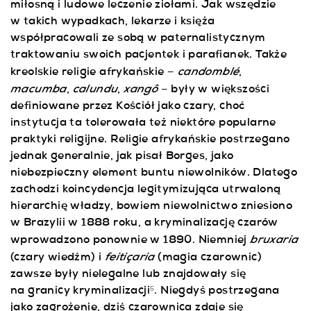
miłosną i ludowe leczenie ziołami. Jak wszędzie
w takich wypadkach, lekarze i księża
współpracowali ze sobą w paternalistycznym
traktowaniu swoich pacjentek i parafianek. Także
candomblé
kreolskie religie afrykańskie –
,
macumba
calundu
xangô
,
,
– były w większości
definiowane przez Kościół jako czary, choć
instytucja ta tolerowała też niektóre popularne
praktyki religijne. Religie afrykańskie postrzegano
jednak generalnie, jak pisał Borges, jako
niebezpieczny element buntu niewolników. Dlatego
zachodzi koincydencja legitymizująca utrwaloną
hierarchię władzy, bowiem niewolnictwo zniesiono
w Brazylii w 1888 roku, a kryminalizację czarów
bruxaria
wprowadzono ponownie w 1890. Niemniej
feitiçaria
(czary wiedźm) i
(magia czarownic)
zawsze były nielegalne lub znajdowały się
na granicy kryminalizacji
. Niegdyś postrzegana
5
jako zagrożenie, dziś czarownica zdaje się