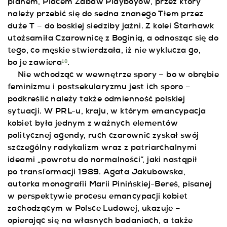
planem, Placem Zabaw Playboyów, przez który
należy przebić się do sedna znanego Tłem przez
duże T – do boskiej siedziby jaźni. Z kolei Starhawk
utożsamiła Czarownicę z Boginią, a odnosząc się do
tego, co męskie stwierdzała, iż nie wyklucza go,
bo je zawiera
.
18
Nie wchodząc w wewnętrze spory – bo w obrębie
feminizmu i postsekularyzmu jest ich sporo –
podkreślić należy także odmienność polskiej
sytuacji. W PRL-u, kraju, w którym emancypacja
kobiet była jednym z ważnych elementów
politycznej agendy, ruch czarownic zyskał swój
szczególny radykalizm wraz z patriarchalnymi
ideami „powrotu do normalności”, jaki nastąpił
po transformacji 1989. Agata Jakubowska,
autorka monografii Marii Pinińskiej-Bereś, pisanej
w perspektywie procesu emancypacji kobiet
zachodzącym w Polsce Ludowej, ukazuje –
opierając się na własnych badaniach, a także