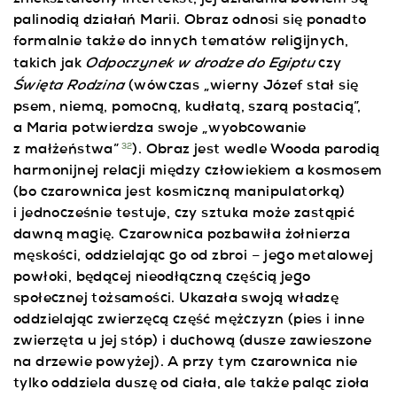
palinodią działań Marii. Obraz odnosi się ponadto
formalnie także do innych tematów religijnych,
Odpoczynek w drodze do Egiptu
takich jak
czy
Święta Rodzina
(wówczas „wierny Józef stał się
psem, niemą, pomocną, kudłatą, szarą postacią”,
a Maria potwierdza swoje „wyobcowanie
z małżeństwa”
). Obraz jest wedle Wooda parodią
32
harmonijnej relacji między człowiekiem a kosmosem
(bo czarownica jest kosmiczną manipulatorką)
i jednocześnie testuje, czy sztuka może zastąpić
dawną magię. Czarownica pozbawiła żołnierza
męskości, oddzielając go od zbroi – jego metalowej
powłoki, będącej nieodłączną częścią jego
społecznej tożsamości. Ukazała swoją władzę
oddzielając zwierzęcą część mężczyzn (pies i inne
zwierzęta u jej stóp) i duchową (dusze zawieszone
na drzewie powyżej). A przy tym czarownica nie
tylko oddziela duszę od ciała, ale także paląc zioła