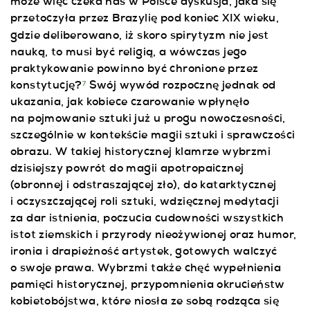
może więc czeka nas w Polsce dyskusja, jaka się
przetoczyła przez Brazylię pod koniec XIX wieku,
gdzie deliberowano, iż skoro spirytyzm nie
jest
nauką, to musi być religią, a wówczas jego
praktykowanie powinno być chronione przez
konstytucję?
Swój wywód rozpocznę jednak od
7
ukazania, jak kobiece czarowanie wpłynęło
na pojmowanie sztuki już u progu nowoczesności,
szczególnie w kontekście magii sztuki i sprawczości
obrazu. W takiej historycznej klamrze wybrzmi
dzisiejszy powrót do magii apotropaicznej
(obronnej i odstraszającej zło), do katarktycznej
i oczyszczającej roli sztuki, wdzięcznej medytacji
za dar istnienia, poczucia cudowności wszystkich
istot ziemskich i przyrody nieożywionej oraz humor,
ironia i drapieżność artystek, gotowych walczyć
o swoje prawa. Wybrzmi także chęć wypełnienia
pamięci historycznej, przypomnienia okrucieństw
kobietobójstwa, które niosła ze sobą rodząca się