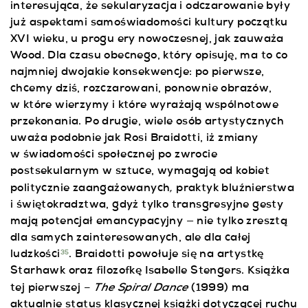
interesująca, że sekularyzacja i odczarowanie były
już aspektami samoświadomości kultury początku
XVI wieku, u progu ery nowoczesnej, jak zauważa
Wood. Dla czasu obecnego, który opisuję, ma to co
najmniej dwojakie konsekwencje: po pierwsze,
chcemy dziś, rozczarowani, ponownie obrazów,
w które wierzymy i które wyrażają wspólnotowe
przekonania. Po drugie, wiele osób artystycznych
uważa podobnie jak Rosi Braidotti, iż zmiany
w świadomości społecznej po zwrocie
postsekularnym w sztuce, wymagają od kobiet
,
politycznie zaangażowanych
praktyk bluźnierstwa
i świętokradztwa, gdyż tylko transgresyjne gesty
mają potencjał emancypacyjny — nie tylko zresztą
dla samych zainteresowanych, ale dla całej
ludzkości
. Braidotti powołuje się na artystkę
35
Starhawk oraz filozofkę Isabelle Stengers. Książka
The Spiral Dance
tej pierwszej –
(1999) ma
aktualnie status klasycznej książki dotyczącej ruchu