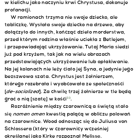
w kielichu jako naczyniu krwi Chrystusa, dokonuje
profanacji.
W ramionach trzyma nie swoje dziecko, ale
tabliczkę. Wysłała swoje dziecko na drzewo, aby
dołączyło do innych, kończąc dzieło morderstwa,
przed którym rodzina właśnie uciekła z Betlejem,
i przepowiadając ukrzyżowanie. Tutaj Maria siedzi
już pod krzyżem, tak jak na wielu obrazach
przedstawiających ukrzyżowanie lub opłakiwanie.
Na jej kolanach nie leży ciało jej Syna, a jedynie jego
bezszwowa szata. Chrystus jest żołnierzem,
którego rozebrała i wyobcowała ze społeczności
de-socialized
[
]. Za chwilę trzej żołnierze w tle będą
grać o nią [szatę] w kości
.
33
Rozróżnienie między czarownicą a świętą stało
nomen omen
się
kwestią palącą w obliczu polowań
na czarownice. Wood odnosząc się do Juliusa von
Schlossera (który w czarownicy wcześniej
określanej jako Kirke rozpoznał Melissę,