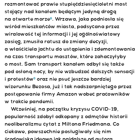
rozmontować prawie stupięćdziesięcioletni most
stojący nad kanałem będącym jedyną drogą
na otwarte morze
. Wrzawa, jaka podniosła się
8
wśród mieszkańców miasta, podsycana przez
wiralowość tej informacji i jej ogólnoświatowy
zasięg, zmusiła ratusz do zmiany decyzji,
a właściciela jachtu do ustąpienia i zdemontowania
na czas transportu masztów, które zahaczyłyby
o most. Sam transport kanałem odbył się także
pod osłoną nocy, by nie wzbudzać dalszych sensacji
i protestów
oraz nie psuć jeszcze bardziej
9
wizerunku Bezosa, już i tak nadszarpniętego przez
postępowanie firmy Amazon wobec pracowników
w trakcie pandemii.
Wcześniej, na początku kryzysu COVID-19,
popularność zdobył odkopany z odmętów historii
neoliberalizmu cytat z Miltona Friedmana. Co
ciekawe, powszechnie posługiwały się nim
środowiska ideowo jak najdalsze od autora