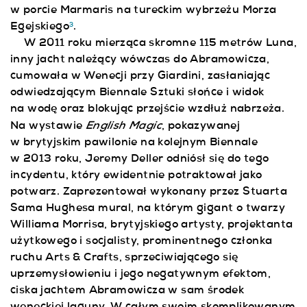
w porcie Marmaris na tureckim wybrzeżu Morza
Egejskiego
.
3
W 2011 roku mierząca skromne 115 metrów Luna,
inny jacht należący wówczas do Abramowicza,
cumowała w Wenecji przy Giardini, zasłaniając
odwiedzającym Biennale Sztuki słońce i widok
na wodę oraz blokując przejście wzdłuż nabrzeża.
English Magic
Na wystawie
, pokazywanej
w brytyjskim pawilonie na kolejnym Biennale
w 2013 roku, Jeremy Deller odniósł się do tego
incydentu, który ewidentnie potraktował jako
potwarz. Zaprezentował wykonany przez Stuarta
Sama Hughesa mural, na którym gigant o twarzy
Williama Morrisa, brytyjskiego artysty, projektanta
użytkowego i socjalisty, prominentnego członka
ruchu Arts & Crafts, sprzeciwiającego się
uprzemysłowieniu i jego negatywnym efektom,
ciska jachtem Abramowicza w sam środek