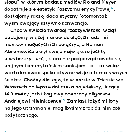
slopu”, w którym badacz mediów Roland Meyer
dopatruje się estetyki faszyzmu ery cyfrowej
,
14
dostajemy raczej dadaistyczny fotomontaż
wyśmiewający sztywne konwencje.
Choć w świecie twardej rzeczywistości wciąż
budujemy więcej murów dzielących ludzi niż
mostów mogących ich połączyć, a Roman
Abramowicz ukrył swoje największe jachty
u wybrzeży Turcji, która nie podporządkowała się
unijnym i amerykańskim sankcjom, to i tak wciąż
warto kreować spekulatywne wizje alternatywnych
ścieżek. Choćby dlatego, że w porcie w Trieście we
Włoszech na lepsze dni czeka największy, liczący
143 metry jacht żaglowy odebrany oligarsze
Andriejowi Mielniczence
. Zamiast łożyć miliony
15
na jego utrzymanie, moglibyśmy zrobić z nim coś
pożytecznego.