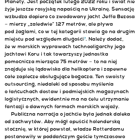
Planety. Jest początek lutego 2022 roku i świat nie
żyje jeszcze rosyjską napaścią na Ukrainę. Sensację
wzbudza dopiero co zwodowany jacht Jeffa Bezosa
– mierzy „zaledwie” 127 metrów, ale pływa
pod żaglami, co w tej kategorii stawia go na drugim
miejscu pod względem długości
. Należy dodać,
7
że w morskich wyprawach technooligarchy jego
jachtowi Koru i tak towarzyszy jednostka
pomocnicza mierząca 75 metrów – to na niej
znajduje się lądowisko dla helikoptera i zapewne
całe zaplecze obsługujące bogacza. Ten swoisty
outsourcing, niedaleki od sposobu myślenia
o łańcuchach dostaw i podmiejskich magazynach
logistycznych, ewidentnie ma na celu utrzymanie
fantazji o dawnych formach morskich wojaży.
Publiczna narracja o jachcie była jednak daleka
od zachwytów. Aby mógł opuścić holenderską
stocznię, w której powstał, władze Rotterdamu
postanowiły w poddańczym geście tymczasowo