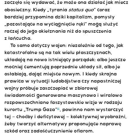
zaczęło się wydawać, że może ona działać jak miecz
status quo
obosieczny. Kiedy „tyrania
” coraz
bardziej przypomina dziki kapitalizm, pomysły
„pozostające na wyciągnięcie ręki” mogą służyć
raczej do jego okiełznania niż do spuszczenia
z łańcucha.
To samo dotyczy wojen: niezależnie od tego, jak
katastrofalne są na tak wielu płaszczyznach,
układają na nowo istniejący porządek: albo jeszcze
mocniej cementują poprzednie układy sił, albo je
osłabiają, dając miejsce nowym. I kiedy skrajna
prawica w sytuacji ludobójstwa czy napastniczej
wojny próbuje zaszczepiać w zbiorowej
świadomości generowane maszynowo i wiralowo
rozpowszechniane faszystowskie wizje w rodzaju
kurortu „Trump Gaza”
, powinno nam wystarczyć
11
tej – choćby i deficytowej – kolektywnej wyobraźni,
żeby tworzyć alternatywy proponujące naprawę
szkód oraz zadośćuczynienie ofiarom.