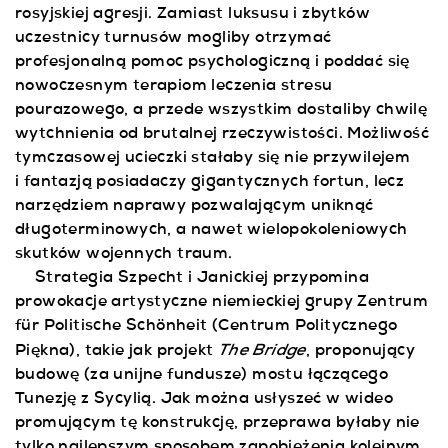
rosyjskiej agresji. Zamiast luksusu i zbytków
uczestnicy turnusów mogliby otrzymać
profesjonalną pomoc psychologiczną i poddać się
nowoczesnym terapiom leczenia stresu
pourazowego, a przede wszystkim dostaliby chwilę
wytchnienia od brutalnej rzeczywistości. Możliwość
tymczasowej ucieczki stałaby się nie przywilejem
i fantazją posiadaczy gigantycznych fortun, lecz
narzędziem naprawy pozwalającym uniknąć
długoterminowych, a nawet wielopokoleniowych
skutków wojennych traum.
Strategia Szpecht i Janickiej przypomina
prowokacje artystyczne niemieckiej grupy Zentrum
für Politische Schönheit (Centrum Politycznego
The Bridge
Piękna), takie jak projekt
, proponujący
budowę (za unijne fundusze) mostu łączącego
Tunezję z Sycylią. Jak można usłyszeć w wideo
promującym tę konstrukcję, przeprawa byłaby nie