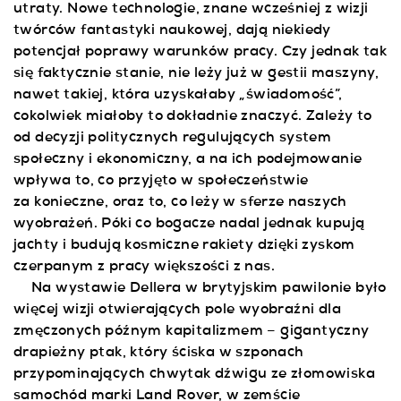
utraty. Nowe technologie, znane wcześniej z wizji
twórców fantastyki naukowej, dają niekiedy
potencjał poprawy warunków pracy. Czy jednak tak
się faktycznie stanie, nie leży już w gestii maszyny,
nawet takiej, która uzyskałaby „świadomość”,
cokolwiek miałoby to dokładnie znaczyć. Zależy to
od decyzji politycznych regulujących system
społeczny i ekonomiczny, a na ich podejmowanie
wpływa to, co przyjęto w społeczeństwie
za konieczne, oraz to, co leży w sferze naszych
wyobrażeń. Póki co bogacze nadal jednak kupują
jachty i budują kosmiczne rakiety dzięki zyskom
czerpanym z pracy większości z nas.
Na wystawie Dellera w brytyjskim pawilonie było
więcej wizji otwierających pole wyobraźni dla
zmęczonych późnym kapitalizmem – gigantyczny
drapieżny ptak, który ściska w szponach
przypominających chwytak dźwigu ze złomowiska
samochód marki Land Rover, w zemście