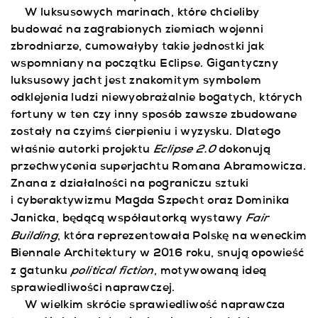
W luksusowych marinach, które chcieliby
budować na zagrabionych ziemiach wojenni
zbrodniarze, cumowałyby takie jednostki jak
wspomniany na początku Eclipse. Gigantyczny
luksusowy jacht jest znakomitym symbolem
odklejenia ludzi niewyobrażalnie bogatych, których
fortuny w ten czy inny sposób zawsze zbudowane
zostały na czyimś cierpieniu i wyzysku. Dlatego
Eclipse 2.0
właśnie autorki projektu
dokonują
przechwycenia superjachtu Romana Abramowicza.
Znana z działalności na pograniczu sztuki
i cyberaktywizmu Magda Szpecht oraz Dominika
Fair
Janicka, będącą współautorką wystawy
Building
, która reprezentowała Polskę na weneckim
Biennale Architektury w 2016 roku, snują opowieść
political fiction
z gatunku
, motywowaną ideą
sprawiedliwości naprawczej.
W wielkim skrócie sprawiedliwość naprawcza