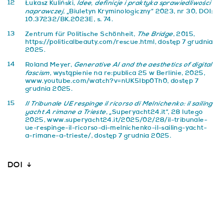
12
Idee, definicje i praktyka sprawiedliwości
Łukasz Kuliński,
naprawczej
, „Biuletyn Kryminologiczny” 2023, nr 30, DOI:
10.37232/BK.2023E, s. 74.
13
The Bridge
Zentrum für Politische Schönheit,
, 2015,
https://politicalbeauty.com/rescue.html
, dostęp 7 grudnia
2025.
14
Generative AI and the aesthetics of digital
Roland Meyer,
fascism
, wystąpienie na re:publica 25 w Berlinie, 2025,
www.youtube.com/watch?v=nUK5Ibp0Th0
, dostęp 7
grudnia 2025.
15
Il Tribunale UE respinge il ricorso di Melnichenko: il sailing
yacht A rimane a Trieste
, „Superyacht24.it”, 28 lutego
2025,
www.superyacht24.it/2025/02/28/il-tribunale-
ue-respinge-il-ricorso-di-melnichenko-il-sailing-yacht-
a-rimane-a-trieste/
, dostęp 7 grudnia 2025.
DOI