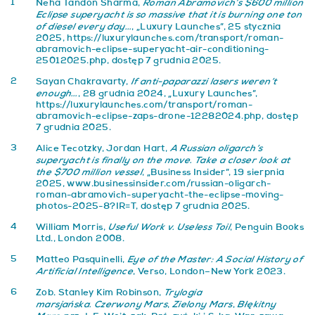
1
Roman Abramovich’s $600 million
Neha Tandon Sharma,
Eclipse superyacht is so massive that it is burning one ton
of diesel every day…
, „Luxury Launches”, 25 stycznia
2025,
https://luxurylaunches.com/transport/roman-
abramovich-eclipse-superyacht-air-conditioning-
25012025.php
, dostęp 7 grudnia 2025.
2
If anti-paparazzi lasers weren’t
Sayan Chakravarty,
enough…
, 28 grudnia 2024, „Luxury Launches”,
https://luxurylaunches.com/transport/roman-
abramovich-eclipse-zaps-drone-12282024.php
, dostęp
7 grudnia 2025.
3
A Russian oligarch’s
Alice Tecotzky, Jordan Hart,
superyacht is finally on the move. Take a closer look at
the $700 million vessel
, „Business Insider”, 19 sierpnia
2025,
www.businessinsider.com/russian-oligarch-
roman-abramovich-superyacht-the-eclipse-moving-
photos-2025-8?IR=T
, dostęp 7 grudnia 2025.
4
Useful Work v. Useless Toil
William Morris,
, Penguin Books
Ltd., London 2008.
5
Eye of the Master: A Social History of
Matteo Pasquinelli,
Artificial Intelligence
, Verso, London–New York 2023.
6
Trylogia
Zob. Stanley Kim Robinson,
marsjańska.
Czerwony Mars
Zielony Mars
Błękitny
,
,