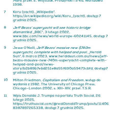
Mars
, przeł. E. Wojtczak, Prószyński i S-ka, Warszawa
1998.
7
Koru (yacht), „Wikipedia”,
https://en.wikipedia.org/wiki/Koru_(yacht)
, dostęp 7
grudnia 2025.
8
Jeff Bezos’ superyacht will see historic bridge
dismantled
, „BBC”, 3 lutego 2022,
www.bbc.com/news/world-europe-60241145
, dostęp 7
grudnia 2025.
9
Jeff Bezos’ massive new $740m
Jesse O’Neill,
superyacht, complete with helipad and pool
, „Herald
Sun”, 6 marca 2023,
www.heraldsun.com.au/news/jeff-
bezos-massive-new-740m-superyacht-complete-with-
helipad-and-pool/news-
story/b2b89b7ebd251e8a55f690a59473cbfd
, dostęp7
grudnia 2025.
10
Capitalism and Freedom
Milton Friedman,
, wstęp do
wydania z 1982, The University of Chicago Press,
Chicago–London 2002, s. XIII–XIV, przeł. T.S.R.
11
Wpis Donalda J. Trumpa na portalu Truth Social, 26
lutego 2025,
https://truthsocial.com/@realDonaldTrump/posts/11406
8387897265338
, dostęp 7 grudnia 2025.