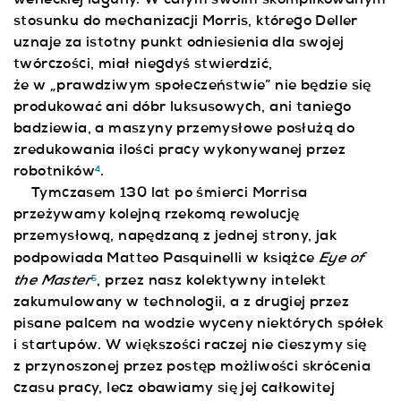
weneckiej laguny. W całym swoim skomplikowanym
stosunku do mechanizacji Morris, którego Deller
uznaje za istotny punkt odniesienia dla swojej
twórczości, miał niegdyś stwierdzić,
że w „prawdziwym społeczeństwie” nie będzie się
produkować ani dóbr luksusowych, ani taniego
badziewia, a maszyny przemysłowe posłużą do
zredukowania ilości pracy wykonywanej przez
robotników
.
4
Tymczasem 130 lat po śmierci Morrisa
przeżywamy kolejną rzekomą rewolucję
przemysłową, napędzaną z jednej strony, jak
Eye of
podpowiada Matteo Pasquinelli w książce
the Master
, przez nasz kolektywny intelekt
5
zakumulowany w technologii, a z drugiej przez
pisane palcem na wodzie wyceny niektórych spółek
i startupów. W większości raczej nie cieszymy się
z przynoszonej przez postęp możliwości skrócenia
czasu pracy, lecz obawiamy się jej całkowitej