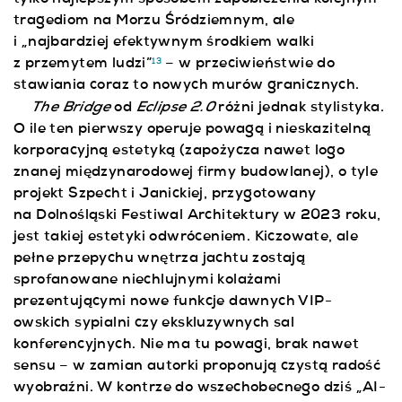
tylko najlepszym sposobem zapobieżenia kolejnym
tragediom na Morzu Śródziemnym, ale
i „najbardziej efektywnym środkiem walki
z przemytem ludzi”
– w przeciwieństwie do
13
stawiania coraz to nowych murów granicznych.
The Bridge
Eclipse 2.0
od
różni jednak stylistyka.
O ile ten pierwszy operuje powagą i nieskazitelną
korporacyjną estetyką (zapożycza nawet logo
znanej międzynarodowej firmy budowlanej), o tyle
projekt Szpecht i Janickiej, przygotowany
na Dolnośląski Festiwal Architektury w 2023 roku,
jest takiej estetyki odwróceniem. Kiczowate, ale
pełne przepychu wnętrza jachtu zostają
sprofanowane niechlujnymi kolażami
prezentującymi nowe funkcje dawnych VIP-
owskich sypialni czy ekskluzywnych sal
konferencyjnych. Nie ma tu powagi, brak nawet
sensu – w zamian autorki proponują czystą radość
wyobraźni. W kontrze do wszechobecnego dziś „AI-