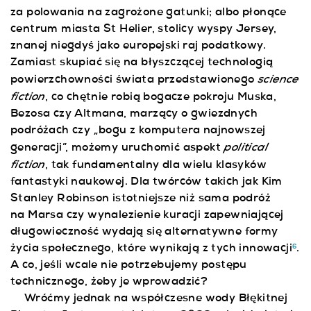
za polowania na zagrożone gatunki; albo płonące
centrum miasta St Helier, stolicy wyspy Jersey,
znanej niegdyś jako europejski raj podatkowy.
Zamiast skupiać się na błyszczącej technologią
science
powierzchowności świata przedstawionego
fiction
, co chętnie robią bogacze pokroju Muska,
Bezosa czy Altmana, marzący o gwiezdnych
podróżach czy „bogu z komputera najnowszej
political
generacji”, możemy uruchomić aspekt
fiction
, tak fundamentalny dla wielu klasyków
fantastyki naukowej. Dla twórców takich jak Kim
Stanley Robinson istotniejsze niż sama podróż
na Marsa czy wynalezienie kuracji zapewniającej
długowieczność wydają się alternatywne formy
życia społecznego, które wynikają z tych innowacji
.
6
A co, jeśli wcale nie potrzebujemy postępu
technicznego, żeby je wprowadzić?
Wróćmy jednak na współczesne wody Błękitnej