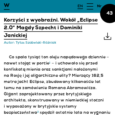
EN
Nr
43
WYSZUKAJ
Korzyści z wyobraźni. Wokół „Eclipse
2.0” Magdy Szpecht i Dominiki
CZASOPISMO
Janickiej
Autor:
Tytus Szabelski-Różniak
WYDAWCA
Co spala tysiąc ton oleju napędowego dziennie –
DLA AUTORÓW
nawet stojąc w porcie
– i uchowało się przed
1
konfiskatą mienia oraz sankcjami nałożonymi
ARCHIWUM
na Rosję i jej oligarchiczne elity? Mierzący 162,5
metra jacht Eclipse, zbudowany kilkanaście lat
CFP
temu na zamówienie Romana Abramowicza.
Gigant zaprojektowany przez brytyjskiego
architekta, skonstruowany w niemieckiej stoczni
i wyposażony w brytyjskie systemy
bezpieczeństwa
spędził ostatnie lata na wygnaniu
2