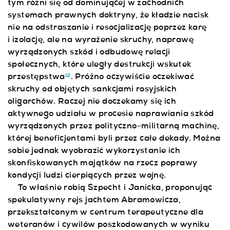
tym różni się od dominującej w zachodnich
systemach prawnych doktryny, że kładzie nacisk
nie na odstraszanie i resocjalizację poprzez karę
i izolację, ale na wyrażenie skruchy, naprawę
wyrządzonych szkód i odbudowę relacji
społecznych, które uległy destrukcji wskutek
przestępstwa
. Próżno oczywiście oczekiwać
12
skruchy od objętych sankcjami rosyjskich
oligarchów. Raczej nie doczekamy się ich
aktywnego udziału w procesie naprawiania szkód
wyrządzonych przez polityczno-militarną machinę,
której beneficjentami byli przez całe dekady. Można
sobie jednak wyobrazić wykorzystanie ich
skonfiskowanych majątków na rzecz poprawy
kondycji ludzi cierpiących przez wojnę.
To właśnie robią Szpecht i Janicka, proponując
spekulatywny rejs jachtem Abramowicza,
przekształconym w centrum terapeutyczne dla
weteranów i cywilów poszkodowanych w wyniku